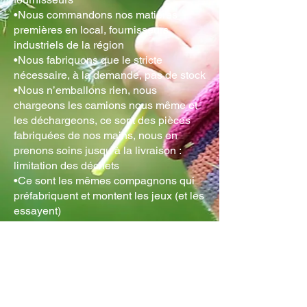
•Nous commandons nos matières
premières en local, fournisseurs
industriels de la région
•Nous fabriquons que le stricte
nécessaire, à la demande, pas de stock
•Nous n’emballons rien, nous
chargeons les camions nous même et
les déchargeons, ce sont des pièces
fabriquées de nos mains, nous en
prenons soins jusqu’à la livraison :
limitation des déchets
•Ce sont les mêmes compagnons qui
préfabriquent et montent les jeux (et les
essayent)
•Nous utilisons les matériaux les plus
propres possible, en adéquation avec
les exigences de sécurité, de
résistance, de maintenance. Des
matériaux classiques, entretien aisé
peu onéreux