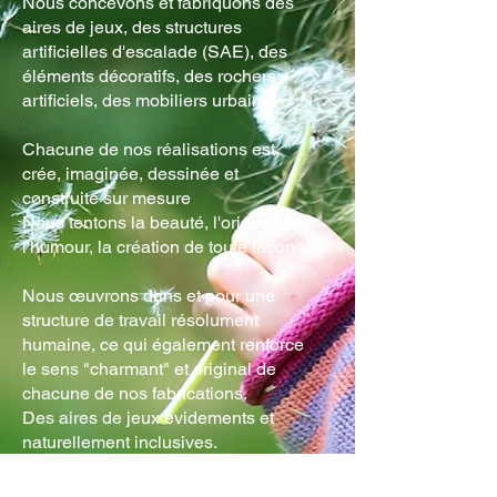
Nous concevons et fabriquons des
aires de jeux, des structures
artificielles d'escalade (SAE), des
éléments décoratifs, des rochers
artificiels, des mobiliers urbains.
Chacune de nos réalisations est
crée, imaginée, dessinée et
construite sur mesure
Nous tentons la beauté, l'originalité,
l'humour, la création de toute façon !
Nous œuvrons dans et pour une
structure de travail résolument
humaine, ce qui également renforce
le sens "charmant" et original de
chacune de nos fabrications.
Des aires de jeux évidements et
naturellement inclusives.
Nous sommes spécialisé dans la