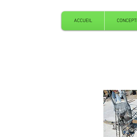
ACCUEIL
CONCEPT
Le ferro-ciment... C'est notre
Il n’existe pas de matériau m
d’eux présente des avantages
C'est pourquoi nous savons fa
résine ...