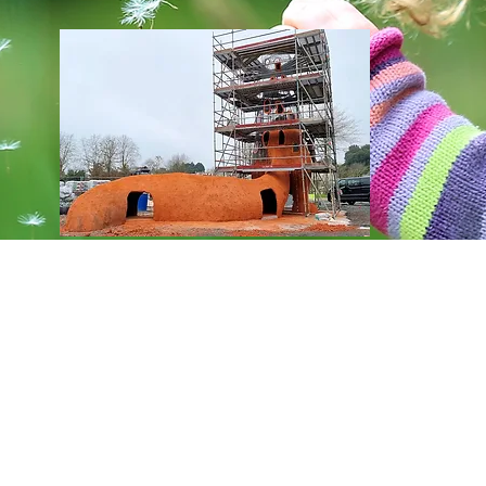
© archi made folies sarl
contact at archi-made-folies.com
lus petit au plus grand :
et de concevoir des jeux et des structures
orée sans moule la fabrication de pièce unique
sante, et surtout nous offre toutes les folies