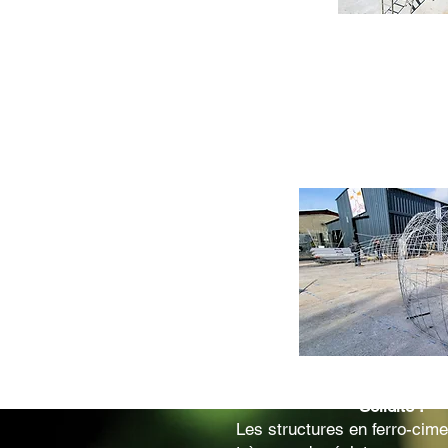
Une technique particulière qu
Nous la maitrisons parfaiteme
des œuvres uniques et origin
Pas de limite de formes ou d
varié et créatif.
Solidité :
Les structures en ferro-cime