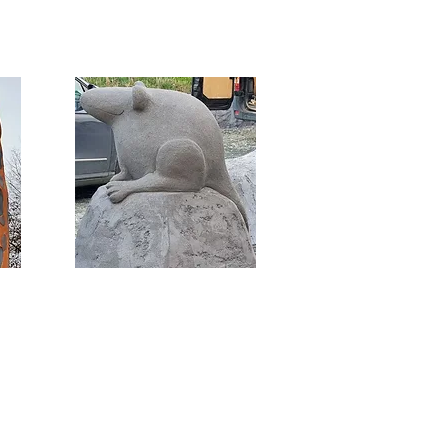
made folies sarl
at archi-made-folies.com