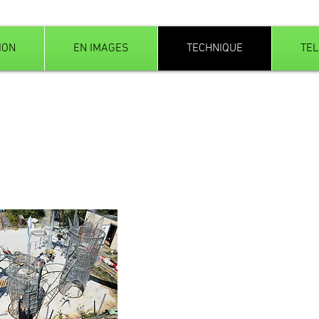
ION
EN IMAGES
TECHNIQUE
TE
 dada!
iracle, ni de matériau maudit. Chacun
 et des inconvénients.
briquer en bois, en acier, en béton, en