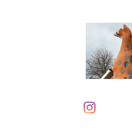
possibles !
© archi 
contact 