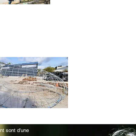
i nous est chère. Le ferro-ciment.
nt et elle nous permet de réaliser
ales.
e volumes, traitement de surface
nt sont d'une