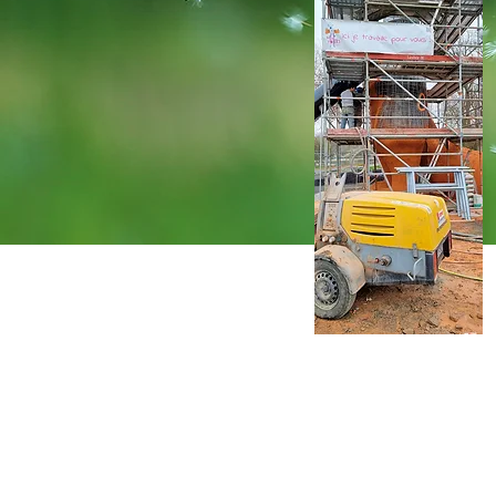
Du p
Cette technique nous perm
sans limite de forme. Elab
est économiquement intéres