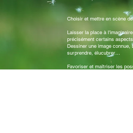
Choisir et mettre en scène d
Laisser la place à l'imaginaire 
précisément certains aspects
Dessiner une image connue, br
surprendre, élucubrer…
Favoriser et maîtriser les pos
(principale activité de jeu).
Alterner les lieux moteurs, a
cachettes.
Privilégier dans les aires des
à l'enfant, et pour les plus gra
Créer des zones, des frontièr
mystère.
Rythmer les séquences de jeu