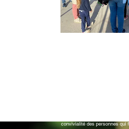
Des opérations conc
Le principe d'adapter la fabrica
d'adapter vos exigences à quelq
apporte des avantages fondament
maîtrise du projet depuis le conc
Si vous souhaitez vous investir
enfants, l'équipe d'AMF affectio
collaboration avec les différent
enfants ou les sportifs pratiqua
Cet "échange", bénéfique pour l
la souplesse de la structure d'
convivialité des personnes qui fo