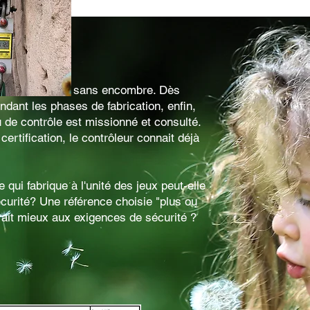
e certification sans encombre. Dès
endant les phases de fabrication, enfin,
 de contrôle est missionné et consulté.
 certification, le contrôleur connait déjà
.
qui fabrique à l'unité des jeux peut-elle
curité? Une référence choisie "plus ou
ait mieux aux exigences de sécurité ?