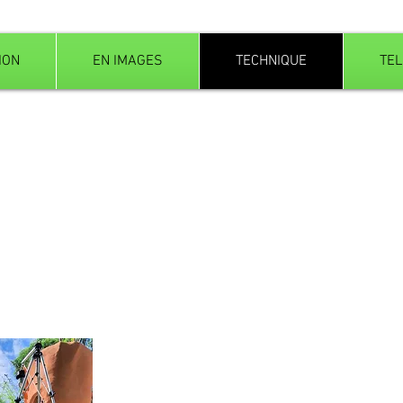
ION
EN IMAGES
TECHNIQUE
TE
adre incitatif et attrayant, invitant à la
qu’au rêve. Il doit cependant être
s dangers potentiels.
vidence : les enfants sont capables de
 L’immense majorité d’entre eux à
acités et de ses limites, ceci dès le