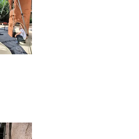
fait contrôler ses jeux sur site après
ratoire de contrôle indépendant, vous
é et non un prototype, un certificat de
à l'article examiné.
l'ensemble.
ite.