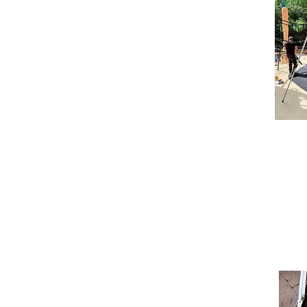
Parce qu' ARCHI MADE FOLIES 
achèvement total, par un labo
êtes complètement assuré :
C'est votre jeu qui est certifi
conformité ne s'appliquant qu'
Le montage est garanti avec 
Le jeu est contrôlé dans son s