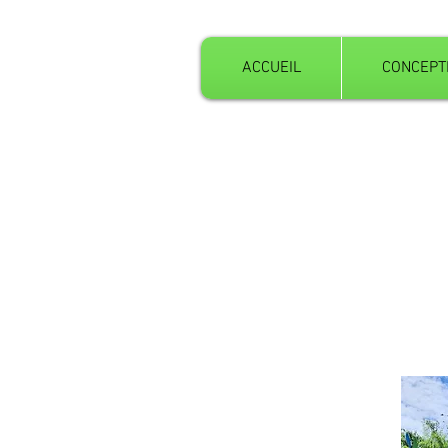
ACCUEIL
CONCEPT
Notre objectif est de créer un c
prouesse physique tout autant 
aménagé de façon à éviter tou
Rappelons tout de même une é
prendre des risques calculés.
conscience de ses propres cap
plus jeune âge.