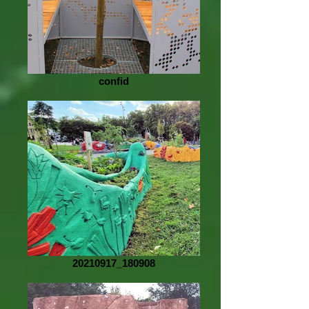
confid
20210917_180908