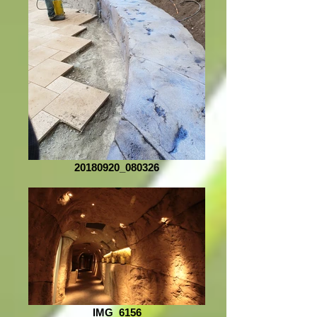
20180920_080326
IMG_6156