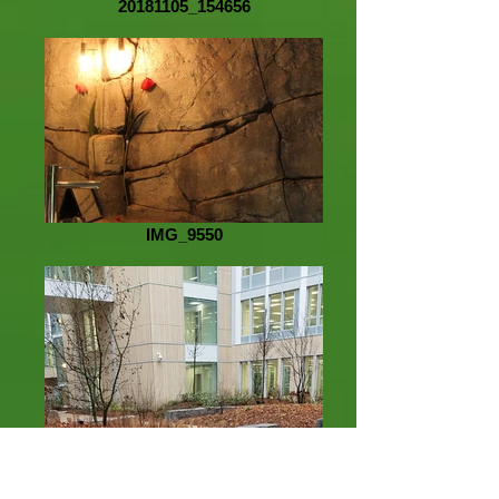
20181105_154656
IMG_9550