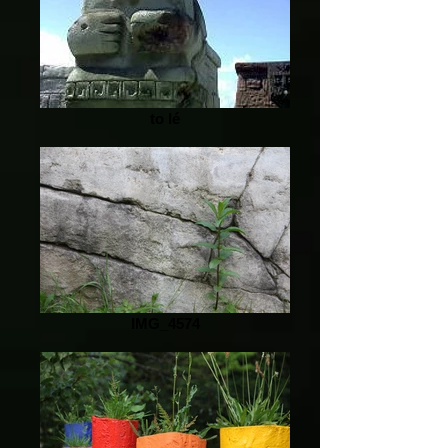
to lé
IMG_4574