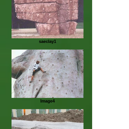
saeclay1
Image4