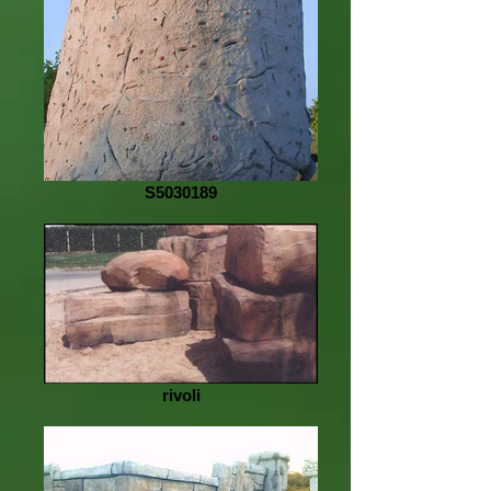
S5030189
rivoli