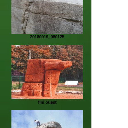
20180919_080125
fini ouest