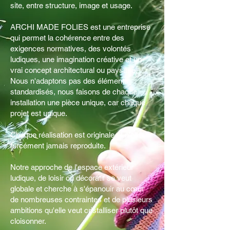
site, entre structure, image et usage.
ARCHI MADE FOLIES est une entreprise
qui permet la cohérence entre des
exigences normatives, des volontés
ludiques, une imagination créative et un
vrai concept architectural ou paysagé.
Nous n'adaptons pas des éléments
standardisés, nous faisons de chaque
installation une pièce unique, car chaque
projet est unique.
Chaque réalisation est originale et n'est
forcément jamais reproduite.
Notre approche de l'espace extérieur
ludique, de loisir ou décoratif se veut
globale et cherche à s'épanouir au cœur
de nombreuses contraintes et de plusieurs
ambitions qu'elle veut cristalliser plutôt que
cloisonner.